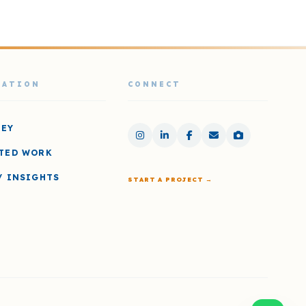
GATION
CONNECT
NEY
TED WORK
/ INSIGHTS
START A PROJECT →