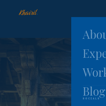
.
Khairil
Abo
Expe
Wor
P
Blog
SOCIALS