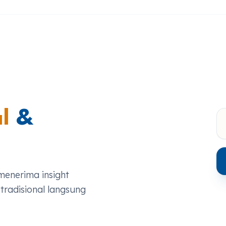
l
&
menerima insight
 tradisional langsung