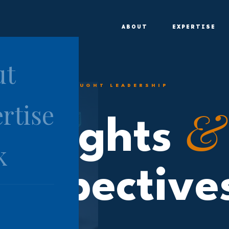
ABOUT
EXPERTISE
ut
THOUGHT LEADERSHIP
&
rtise
Insights
k
erspective