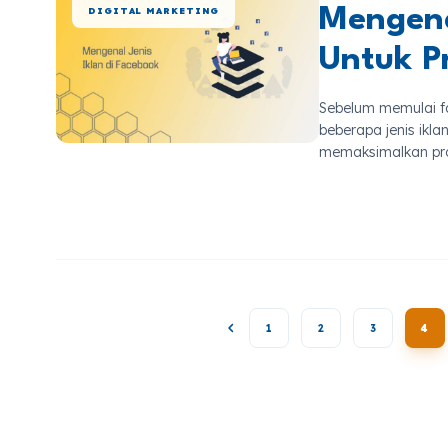
Mengena
DIGITAL MARKETING
Untuk P
Sebelum memulai fa
beberapa jenis ikl
memaksimalkan p
1
2
3
4