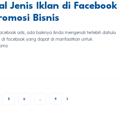
l Jenis Iklan di Facebook
romosi Bisnis
cebook ads, ada baiknya Anda mengenali terlebih dahulu
an di facebook yang dapat di manfaatkan untuk
romo
5
6
…
9