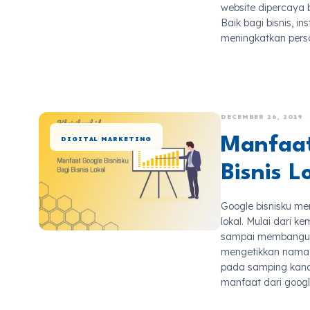
website dipercaya 
Baik bagi bisnis, 
meningkatkan perso
DECEMBER 26, 2019
Manfaat
DIGITAL MARKETING
Bisnis L
Google bisnisku m
lokal. Mulai dari 
sampai membangun c
mengetikkan nama s
pada samping kanan
manfaat dari google