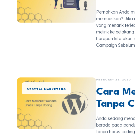
Pernahkan Anda me
memuaskan? Jika 
yang menarik terle
melirik ke belaka
harapan kita akan 
Campaign Sebelum l
FEBRUARY 23, 2020
Cara Me
DIGITAL MARKETING
Tanpa C
Anda sedang menca
berada pada pand
tanpa harus coding,