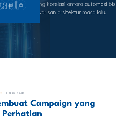
act
pemikiran tentang korelasi antara automasi bi
depan dan warisan arsitektur masa lalu.
6 MIN READ
embuat Campaign yang
 Perhatian