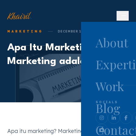
.
Khairil
MARKETING
DECEMBER 15, 2018
About
Apa Itu Marketing?
Experti
Marketing adalah sebu
Work
Blog
SOCIALS
Contac
Apa itu
marketing
? Marketing bisa dikatakan