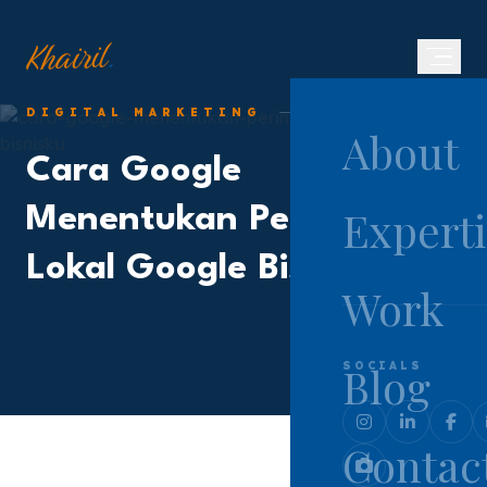
.
Khairil
DIGITAL MARKETING
AUGUST 10, 2019
About
Cara Google
Experti
Menentukan Peringkat
Lokal Google Bisnisku
Work
Blog
SOCIALS
Contac