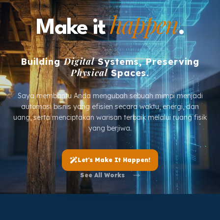
happen
Make it
.
Digital
Building
Systems,
Preserving
Physical
Spaces.
Saya membantu Anda mengubah sebuah mimpi menjadi
automasi bisnis yang efisien secara waktu, energi, dan
uang, serta menciptakan warisan terbaik melalui ruang fisik
yang berjiwa.
Let's Make It Happen!
See All Works