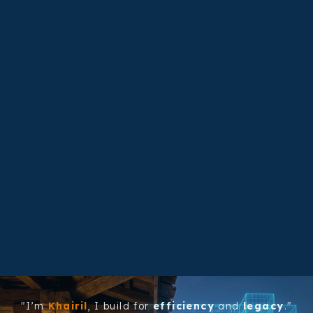
"I’m
Khairil
, I build for
efficiency
and
legacy
."