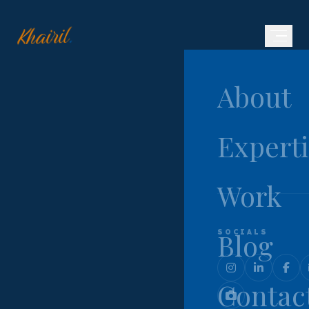
.
Khairil
About
Experti
Work
Blog
SOCIALS
Contac